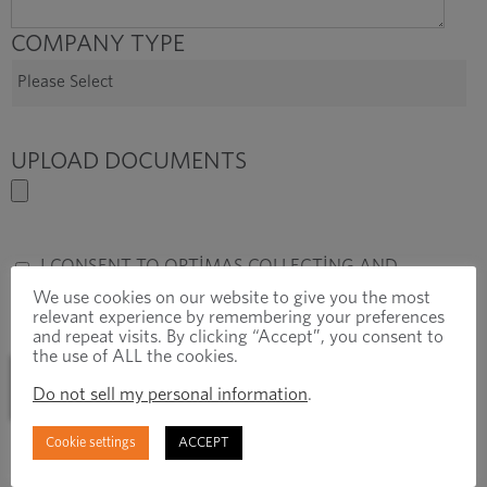
COMPANY TYPE
UPLOAD DOCUMENTS
I CONSENT TO OPTIMAS COLLECTING AND
STORING MY DATA FROM THIS FORM.
*
We use cookies on our website to give you the most
relevant experience by remembering your preferences
and repeat visits. By clicking “Accept”, you consent to
the use of ALL the cookies.
Do not sell my personal information
.
Cookie settings
ACCEPT