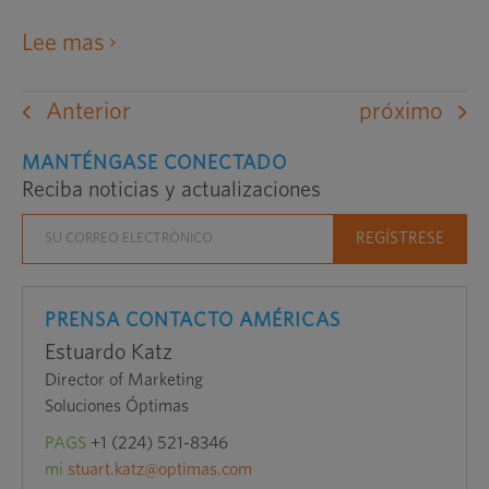
abre
Lee mas
un
sitio
Anterior
próximo
web
externo
MANTÉNGASE CONECTADO
Reciba noticias y actualizaciones
en
una
nueva
ventana
PRENSA CONTACTO AMÉRICAS
Estuardo Katz
Director of Marketing
Soluciones Óptimas
PAGS
+1 (224) 521-8346
mi
stuart.katz@optimas.com