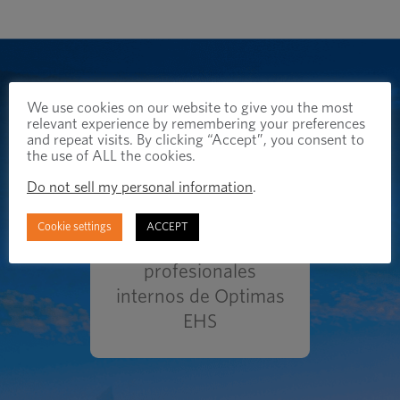
We use cookies on our website to give you the most
relevant experience by remembering your preferences
and repeat visits. By clicking “Accept”, you consent to
the use of ALL the cookies.
Plus, 5 Sites Installed
Do not sell my personal information
.
10 sitios
Safer Racking and
Cookie settings
ACCEPT
Warehouse
Auditado por
Equipment
profesionales
internos de Optimas
EHS