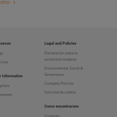
ximo
cursos
Legal and Policies
gs
Declaración sobre la
esclavitud moderna
icias
Environmental, Social &
Governance
 Information
Company Policies
pliers
Solicitud de crédito
stomers
Como encontrarnos
Contacto