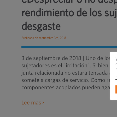
rendimiento de los suj
desgaste
Publicado el: septiembre 3rd, 2018
3 de septiembre de 2018 | Uno de los 
sujetadores es el "irritación". Si bien l
junta relacionada no estará tensada ad
somete a cargas de servicio. Como resu
componentes acoplados pueden agarrota
abre
Lee mas
un