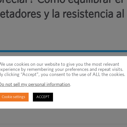
etadores y la resistencia al
problemas más comunes que ocurren al apretar l
We use cookies on our website to give you the most relevant
experience by remembering your preferences and repeat visits.
os sujetadores irritados ciertamente no estarán floj
By clicking “Accept”, you consent to the use of ALL the cookies.
ecuadamente y puede fallar por fatiga cuando se
Do not sell my personal information
.
ltado, el equipo puede verse afectado y los
rse, desprenderse, retorcerse o cortarse.
Cookie settings
ACCEPT