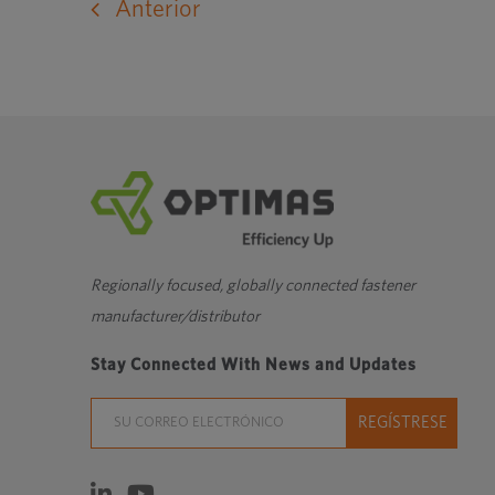
sitio
Anterior
web
externo
en
una
nueva
ventana
Regionally focused, globally connected fastener
manufacturer/distributor
Stay Connected With News and Updates