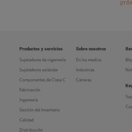
pró
Productos y servicios
Sobre nosotros
Re
Sujetadores de ingeniería
En los medios
Blo
Sujetadores estándar
Industrias
Not
Componentes de Clase C
Carreras
Key
Fabricación
Sup
Ingeniería
Cu
Gestión del Inventario
Calidad
Distribución