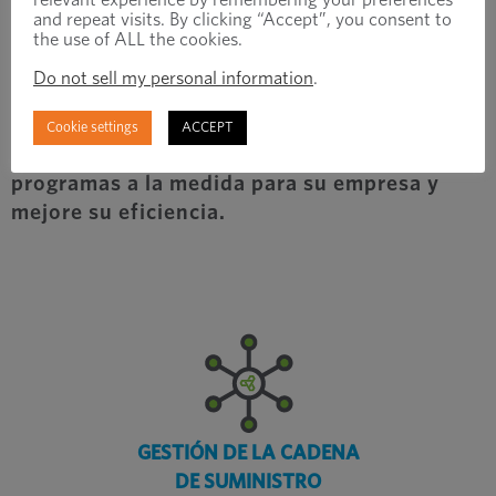
Una extensión de su
and repeat visits. By clicking “Accept”, you consent to
the use of ALL the cookies.
equipo
Do not sell my personal information
.
Confíe en nuestra gran experiencia en la
Cookie settings
ACCEPT
industria manufacturera para crear
programas a la medida para su empresa y
mejore su eficiencia.
GESTIÓN DE LA CADENA
DE SUMINISTRO