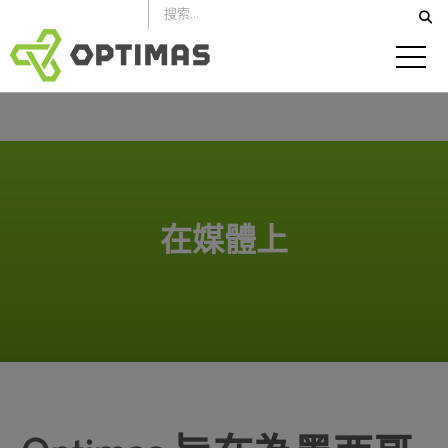
跳
到
內
容
在媒體上