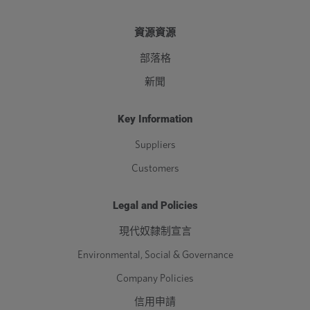
資源資源
部落格
新聞
Key Information
Suppliers
Customers
Legal and Policies
現代奴隸制宣言
Environmental, Social & Governance
Company Policies
信用申請