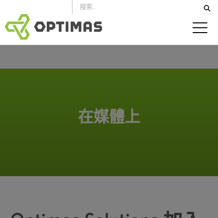
跳
到
內
容
在媒體上