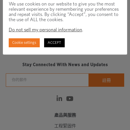
We use cookies on our website to give you the most
relevant experience by remembering your preferences
and repeat visits. By clicking “Accept”, you consent to
the use of ALL the cookies.
Do not sell my personal information
.
Cookie settings
ACCEPT
Regionally focused, globally connected fastener
manufacturer/distributor
Stay Connected With News and Updates
產品與服務
工程緊固件