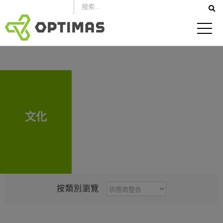
跳
到
內
容
文化
按
按類別瀏覽
類
別