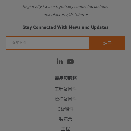
Regionally focused, globally connected fastener
manufacturer/distributor
Stay Connected With News and Updates
產品與服務
工程緊固件
標準緊固件
C級組件
製造業
工程