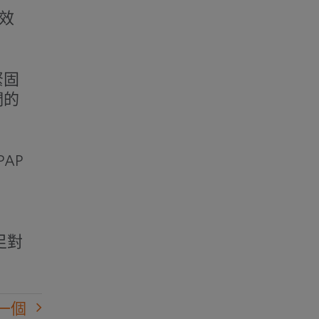
的效
緊固
們的
PPAP
足對
一個