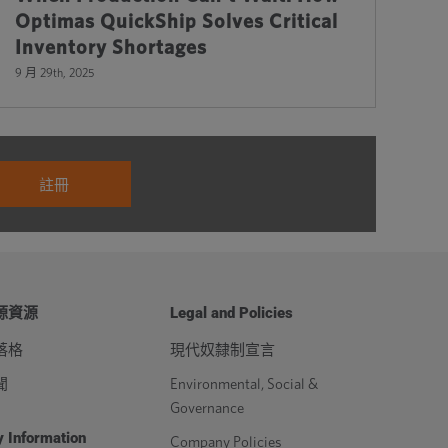
Optimas QuickShip Solves Critical
Inventory Shortages
9 月 29th, 2025
源資源
Legal and Policies
落格
現代奴隸制宣言
聞
Environmental, Social &
Governance
 Information
Company Policies