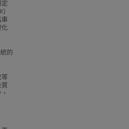
穩定
R）
汽車
變化
系統的
統等
坐質
步，