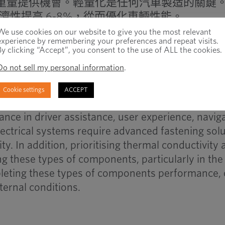
重量提供機會。輕量化是任何汽車製造的關鍵
經濟性提高 6-8%，從而優化車輛性能。
We use cookies on our website to give you the most relevant
experience by remembering your preferences and repeat visits.
吊市場中佔有最大份額，這主要是由於汽車生
By clicking “Accept”, you consent to the use of ALL the cookies.
加。在 Optimas，我們為英國、歐洲和美國
Do not sell my personal information
.
在岸和近岸服務，以幫助遏制碳排放並提高永
Cookie settings
ACCEPT
nce in driver assistance, user experience, naviga
ectrical systems require advanced fastening sol
ity. In addition, prioritising thermal conductivity
ng these types of components, particularly in the
pleting these types of components performance, 
ernal conditions.