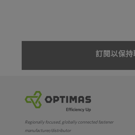
訂閱以保持
Regionally focused, globally connected fastener
manufacturer/distributor