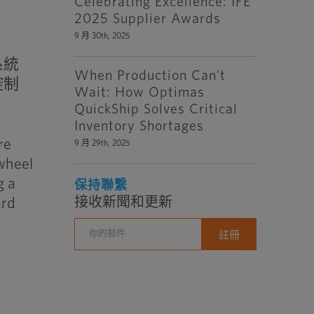
Celebrating Excellence: IFE
2025 Supplier Awards
9 月 30th, 2025
系統
When Production Can’t
控制
Wait: How Optimas
QuickShip Solves Critical
Inventory Shortages
re
9 月 29th, 2025
 wheel
g a
保持聯繫
ard
接收新聞和更新
e