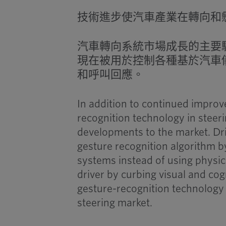
技術進步使汽車產業在轉向和
汽車轉向系統市場成長的主要
現在被用於控制各種基於汽車
和呼叫回應。
In addition to continued impro
recognition technology in steer
developments to the market. Dr
gesture recognition algorithm 
systems instead of using physic
driver by curbing visual and cog
gesture-recognition technology 
steering market.