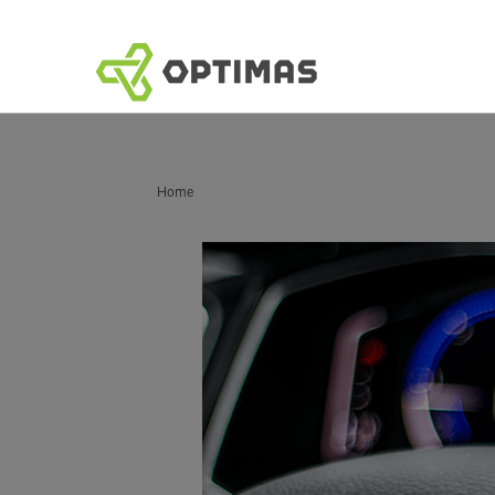
跳
到
內
容
你在這裡：
Home
品質解決方案：轉向和懸吊緊固件