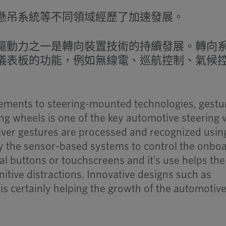
懸吊系統等不同領域經歷了加速發展。
驅動力之一是轉向裝置技術的持續發展。轉向
儀表板的功能，例如無線電、巡航控制、氣候
vements to steering-mounted technologies, gestu
ing wheels is one of the key automotive steering
iver gestures are processed and recognized usin
by the sensor-based systems to control the onbo
al buttons or touchscreens and it’s use helps the
nitive distractions. Innovative designs such as
is certainly helping the growth of the automotiv