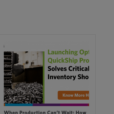
When Production Can’t Wait: How