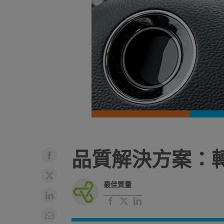
品質解決方案：
最佳質量
___________
臉
X
領
書
英