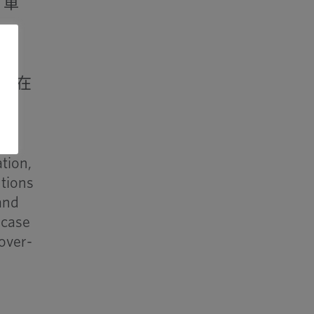
。車
產和
客戶在
續性
tion,
utions
 and
 case
over-