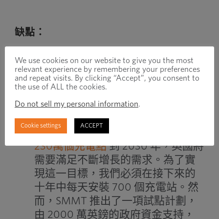
缺點：
We use cookies on our website to give you the most
relevant experience by remembering your preferences
里程焦慮
： 這
平均電動卡車
充電後
and repeat visits. By clicking “Accept”, you consent to
the use of ALL the cookies.
只能行駛約 194 英里，續航里程可
Do not sell my personal information
.
達 300 英里。
基礎設施有限
:
這
SMMT
然而，（汽
Cookie settings
ACCEPT
車製造商和貿易商協會）建議：
230萬個充電點
到 2030 年，英國將
需要滿足不斷增長的需求。為了實
現這一目標，我們必須在接下來的
十年中每天安裝 700 個充電站。然
而，SMMT 推出了一項試點計劃，
由 2000 萬英鎊的政府資金支持，