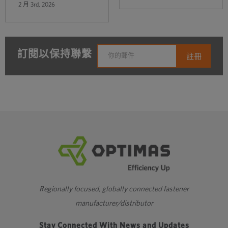
2 月 3rd, 2026
訂閱以保持聯繫
Regionally focused, globally connected fastener
manufacturer/distributor
Stay Connected With News and Updates