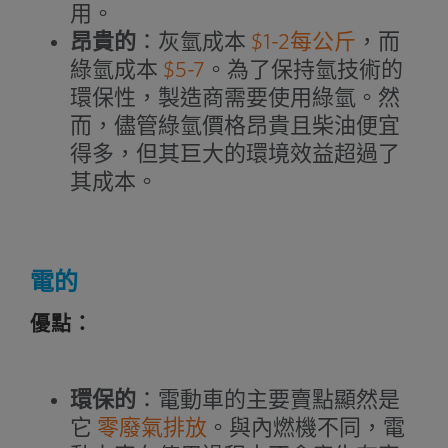
用。
昂貴的
：灰氫成本
$1-2每公斤
，而
綠氫成本
$5-7
。為了保持氫技術的
環保性，製造商需要使用綠氫。然
而，儘管綠氫價格昂貴且柴油便宜
得多，但其巨大的環境效益超過了
其成本。
電的
優點：
環保的
：電動車的主要賣點顯然是
它
零廢氣排放
。與內燃機不同，電