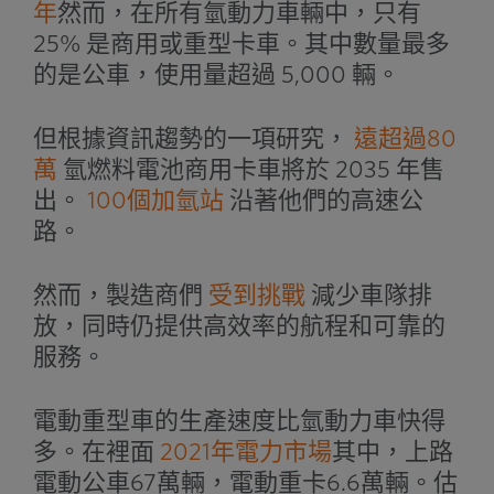
年
然而，在所有氫動力車輛中，只有
25% 是商用或重型卡車。其中數量最多
的是公車，使用量超過 5,000 輛。
但根據資訊趨勢的一項研究，
遠超過80
萬
氫燃料電池商用卡車將於 2035 年售
出。
100個加氫站
沿著他們的高速公
路。
然而，製造商們
受到挑戰
減少車隊排
放，同時仍提供高效率的航程和可靠的
服務。
電動重型車的生產速度比氫動力車快得
多。在裡面
2021年電力市場
其中，上路
電動公車67萬輛，電動重卡6.6萬輛。估