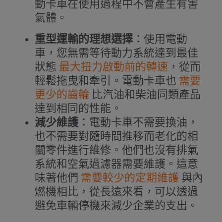
動卡車在使用過程中不會產生有害
氣體。
重型運輸的理想選擇
：使用電動
車，您無需等待動力系統達到最佳
狀態
最大扭力啟動前的轉速
，從而
輕鬆拖曳和牽引。電動卡車也
需要
更少的齒輪
比汽油和柴油同類產品
達到相同的性能。
減少維護
：電動卡車不需要換油，
也不需要對隨時間推移而老化的相
關零件進行維修。他們也沒有排氣
系統和空氣過濾器需要維護。這意
味著他們
需要較少的定期維護
與內
燃機相比，從長遠來看，可以透過
避免車輛停機來減少企業的支出。