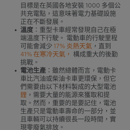
目標是在英國各地安裝 1000 多個公
共充電點，這意味著電力基礎設施
正在不斷發展。
溫度
：重型卡車經常發現自己在極
端溫度下行駛。
電動車的行駛里程
可能會減少
17% 炎熱天氣
，直到
41% 在寒冷天氣，
構成重大的後勤
挑戰。
電池生產
：雖然總體而言，電動卡
車比汽油或柴油卡車更環保，但它
們需要由以下材料製成的大型電池
鋰
，需要大量的能源來獲取和提
取。然而，重要的是要記住，電池
生產只是電動車壽命的一部分，並
且車輛可以持續很長一段時間，實
現零廢氣排放。