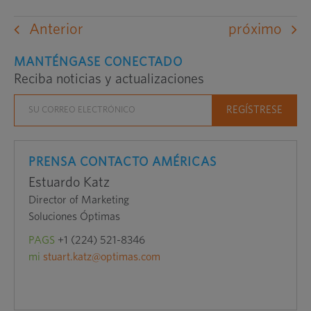
un
sitio
Anterior
próximo
web
externo
MANTÉNGASE CONECTADO
Reciba noticias y actualizaciones
en
una
nueva
ventana
PRENSA CONTACTO AMÉRICAS
Estuardo Katz
Director of Marketing
Soluciones Óptimas
PAGS
+1 (224) 521-8346
mi
stuart.katz@optimas.com