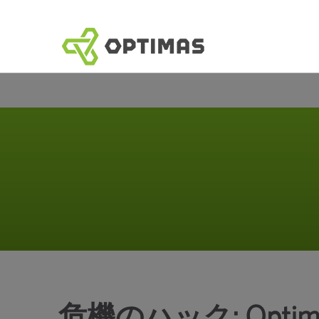
コ
ン
テ
ン
ツ
へ
ス
キ
ッ
プ
危機のハック: Optima