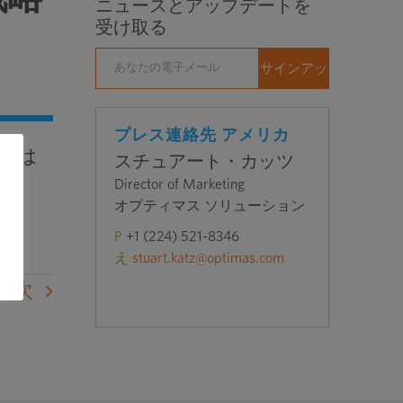
ニュースとアップデートを
受け取る
プレス連絡先 アメリカ
企業は
スチュアート・カッツ
Director of Marketing
オプティマス ソリューション
P
+1 (224) 521-8346
え
stuart.katz@optimas.com
次