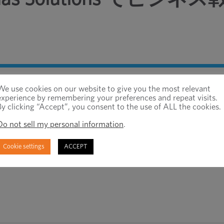
OVID-19 のパンデミックが続く中、多くの
We use cookies on our website to give you the most relevant
experience by remembering your preferences and repeat visits.
組み込む必要があります。
By clicking “Accept”, you consent to the use of ALL the cookies.
Do not sell my personal information
.
Cookie settings
ACCEPT