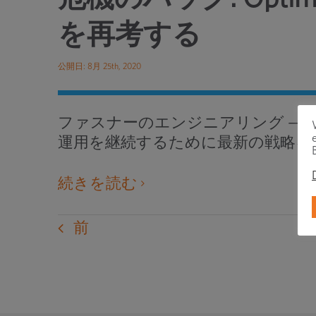
を再考する
公開日: 8月 25th, 2020
ファスナーのエンジニアリング — C
運用を継続するために最新の戦略を
外
続きを読む
部
の
前
ウ
ェ
ブ
サ