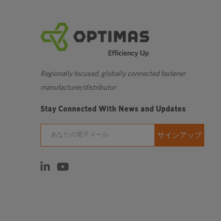
イ
ト
を
新
し
い
Regionally focused, globally connected fastener
ウ
manufacturer/distributor
ィ
Stay Connected With News and Updates
ン
ド
ウ
で
開
き
ま
す