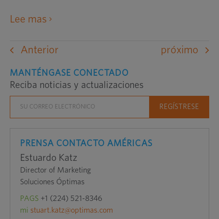
abre
Lee mas
un
sitio
Anterior
próximo
web
externo
MANTÉNGASE CONECTADO
Reciba noticias y actualizaciones
en
una
nueva
ventana
PRENSA CONTACTO AMÉRICAS
Estuardo Katz
Director of Marketing
Soluciones Óptimas
PAGS
+1 (224) 521-8346
mi
stuart.katz@optimas.com