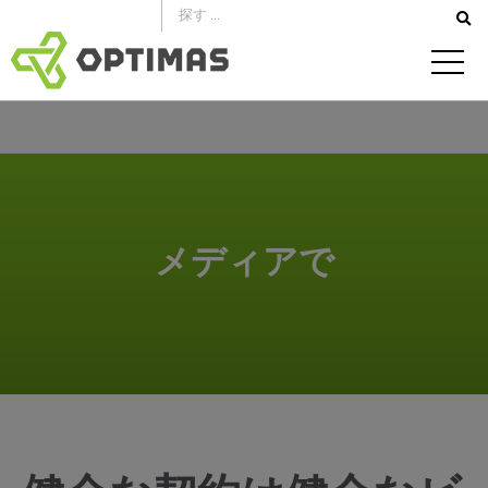
コ
ン
テ
ン
ツ
へ
ス
キ
メディアで
ッ
プ