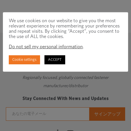
で
開
We use cookies on our website to give you the most
き
relevant experience by remembering your preferences
ま
and repeat visits. By clicking “Accept”, you consent to
the use of ALL the cookies.
す
Do not sell my personal information
.
Cookie settings
ACCEPT
Regionally focused, globally connected fastener
manufacturer/distributor
Stay Connected With News and Updates