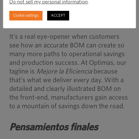
producción y reducir el tiempo de entrega
Do not sell my personal information
.
Ofrecer opciones de rediseño y soluciones a
Cookie settings
ACCEPT
los desafíos actuales
It's a real eye-opener when customers
see how an accurate BOM can create so
many more paths to operational savings
and production success. At Optimas, our
tagline is
Mejore la Eficiencia
because
that's what we deliver every day. With a
detailed and clearly illustrated BOM on
the front-end, manufacturers gain access
to a mountain of savings down the road.
Pensamientos finales