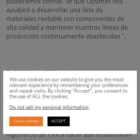
pudiéramos confiar. Sé que Optimas nos
ayudará a desarrollar una lista de
materiales rentable con componentes de
alta calidad y mantener nuestras líneas de
producción continuamente abastecidas ”.
El Griffith de 200 mph marca el
We use cookies on our website to give you the most
renacimiento de un ícono británico
relevant experience by remembering your preferences
and repeat visits. By clicking “Accept”, you consent to
the use of ALL the cookies.
Peter Illingworth, hablando en nombre de
Optimas, agrega: “El diseño del vehículo de
Do not sell my personal information
.
lanzamiento está en marcha, pero aún
Cookie settings
ACCEPT
tenemos la oportunidad de ayudar a los
ingenieros de TVR a hacer que el automóvil