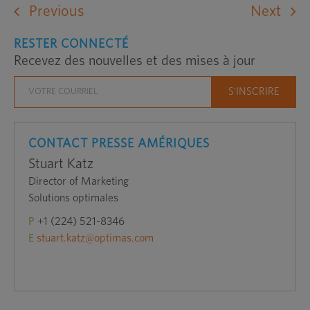
un
Previous
Next
site
RESTER CONNECTÉ
Web
Recevez des nouvelles et des mises à jour
externe
dans
une
nouvelle
fenêtre
CONTACT PRESSE AMÉRIQUES
Stuart Katz
Director of Marketing
Solutions optimales
P
+1 (224) 521-8346
E
stuart.katz@optimas.com