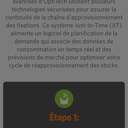
avancées d'OptiTech utilisent plusieurs
Top 3 des choses à regarder
technologies sécurisées pour assurer la
pour dans un inventaire
continuité de la chaîne d'approvisionnement
Partenaire de gestion
des fixations. Ce système Just-In-Time (JIT)
alimente un logiciel de planification de la
demande qui associe des données de
consommation en temps réel et des
prévisions de marché pour optimiser votre
cycle de réapprovisionnement des stocks.
Étape 1
Optimas Announces
Next Phase of
La pièce atteint le déclencheur minimum,
Its Regional
OptiTech auto transmet un signal pour
Étape 1:
Transformation
créer une commande de