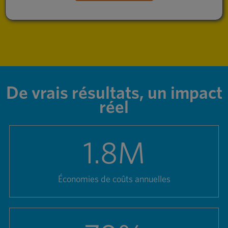
De vrais résultats, un impact
réel
1.8
M
Économies de coûts annuelles