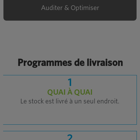
optimise pour augmenter l'efficacité.
Auditer & Optimiser
6 KPI à mesurer
la valeur de
Votre inventaire
Programme de gestion
Programmes de livraison
1
QUAI À QUAI
RESSOURCES SUPPLÉMENTAIRES ICI
Le stock est livré à un seul endroit.
2
Planification de la demande