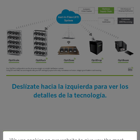
Deslízate hacia la izquierda para ver los
detalles de la tecnología.