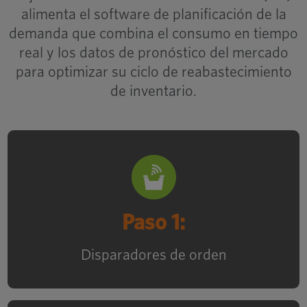
alimenta el software de planificación de la
demanda que combina el consumo en tiempo
real y los datos de pronóstico del mercado
para optimizar su ciclo de reabastecimiento
Optimas Announces
de inventario.
Next Phase of
Its Regional
Transformation
Paso 1
La pieza alcanza el gatillo mínimo,
OptiTech transmite automáticamente una
Paso 1:
señal para crear una orden de
reabastecimiento.
Disparadores de orden
How to Attract,