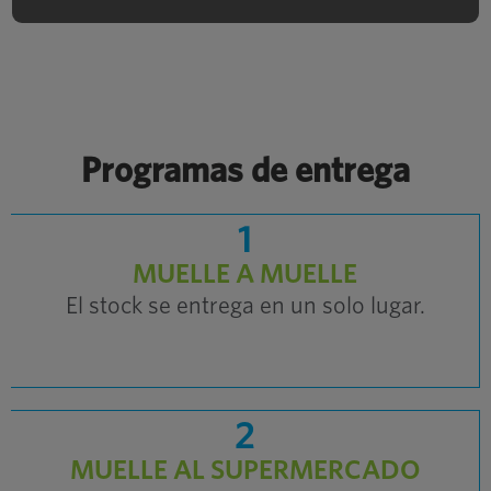
RECURSOS ADICIONALES AQUÍ
Programas de entrega
1
Pedir planificación
MUELLE A MUELLE
El stock se entrega en un solo lugar.
Inventario en exceso y obsoleto
2
MUELLE AL SUPERMERCADO