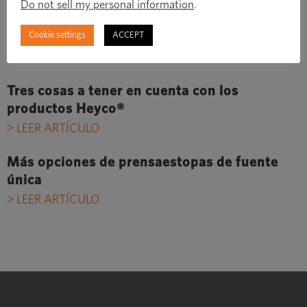
Do not sell my personal information
.
component strategy?
Cookie settings
ACCEPT
ENLACES RELACIONADOS
Tres cosas a tener en cuenta con los
productos Heyco®
> LEER ARTÍCULO
Más opciones de prensaestopas de fuente
única
> LEER ARTÍCULO