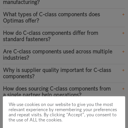
manufacturing?
What types of C-class components does
Optimas offer?
How do C-class components differ from
standard fasteners?
Are C-class components used across multiple
industries?
Why is supplier quality important for C-class
components?
How does sourcing C-class components from
a single partner help operations?
We use cookies on our website to give you the most
What challenges do companies face when
relevant experience by remembering your preferences
managing C-class components?
and repeat visits. By clicking “Accept”, you consent to
the use of ALL the cookies.
When should a company evaluate its C-class