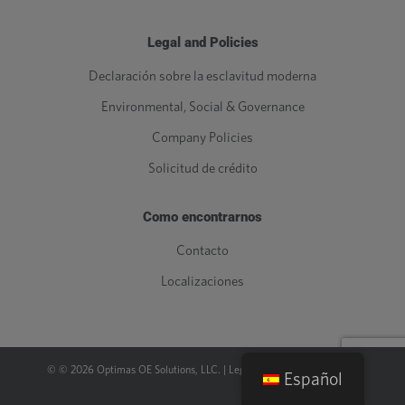
Legal and Policies
Declaración sobre la esclavitud moderna
Environmental, Social & Governance
Company Policies
Solicitud de crédito
Como encontrarnos
Contacto
Localizaciones
© ©
2026
Optimas OE Solutions, LLC. |
Legal
|
Política de privacidad
Español