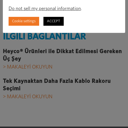
Do not sell my personal information
.
When should a company evaluate its C-class
component strategy?
Cookie settings
ACCEPT
İLGİLİ BAĞLANTILAR
Heyco® Ürünleri ile Dikkat Edilmesi Gereken
Üç Şey
> MAKALEYİ OKUYUN
Tek Kaynaktan Daha Fazla Kablo Rakoru
Seçimi
> MAKALEYİ OKUYUN