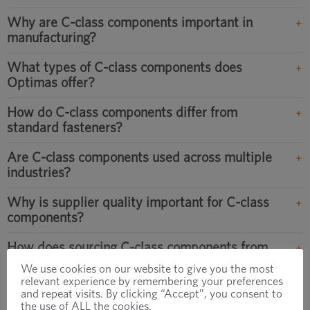
Why are C-class components important in
manufacturing?
What types of C-class components does
Optimas offer?
How do C-class components differ from
standard fasteners?
Are C-class components used across multiple
industries?
Why is supplier quality important for C-class
components?
How does sourcing C-class components from
a single partner help operations?
We use cookies on our website to give you the most
relevant experience by remembering your preferences
What challenges do companies face when
and repeat visits. By clicking “Accept”, you consent to
the use of ALL the cookies.
managing C-class components?