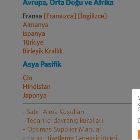
Avrupa, Orta Doğu ve Afrika
Fransa
[Fransızca]
[İngilizce]
Almanya
ispanya
Türkiye
Birleşik Krallık
Asya Pasifik
Çin
Hindistan
Japonya
- Satın Alma Koşulları
- Tedarikçi davranış kuralları
– Optimas Supplier Manual
– Satıcı Etiketleme Gereksinimleri