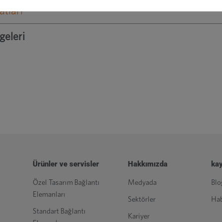
atları
geleri
Ürünler ve servisler
Hakkımızda
kay
Özel Tasarım Bağlantı
Medyada
Blo
Elemanları
Sektörler
Hab
Standart Bağlantı
Kariyer