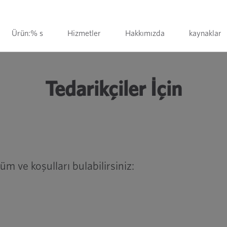
Ürün:% s
Hizmetler
Hakkımızda
kaynaklar
Tedarikçiler İçin
m ve koşulları bulabilirsiniz: