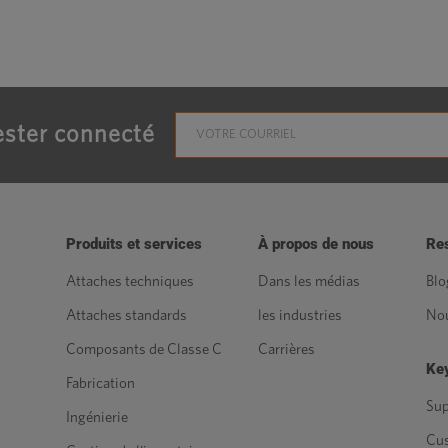
ster connecté
Produits et services
À propos de nous
Re
Attaches techniques
Dans les médias
Blo
Attaches standards
les industries
Nou
Composants de Classe C
Carrières
Key
Fabrication
Sup
Ingénierie
Cu