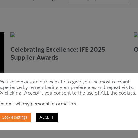
PAR
CATÉGORIE
Celebrating Excellence: IFE 2025
O
Supplier Awards
We use cookies on our website to give you the most relevant
experience by remembering your preferences and repeat visits.
By clicking “Accept”, you consent to the use of ALL the cookies.
Do not sell my personal information
.
Cookie settings
ACCEPT