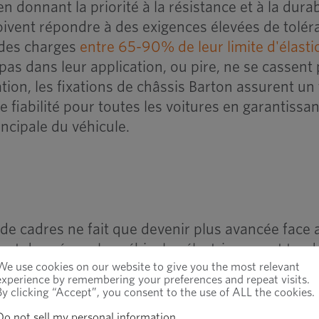
n donnant la priorité à la résistance et à la durab
doivent répondre à des exigences élevées de tolé
 des charges
entre 65-90% de leur limite d'élastic
 pas dans leur application, ou pire, ne se cassent 
tion, les fixations de châssis Barton assurent un 
e fiabilité pour toutes les voitures en garantissan
rincipale du véhicule.
t de cadres ne fait que devenir plus avancée face 
tant donné que les véhicules électriques ont ten
We use cookies on our website to give you the most relevant
s que leurs homologues à essence ou diesel en r
experience by remembering your preferences and repeat visits.
ation de matériaux légers à chaque occasion est cru
By clicking “Accept”, you consent to the use of ALL the cookies.
et améliorer les performances du véhicule. Barton
Do not sell my personal information
.