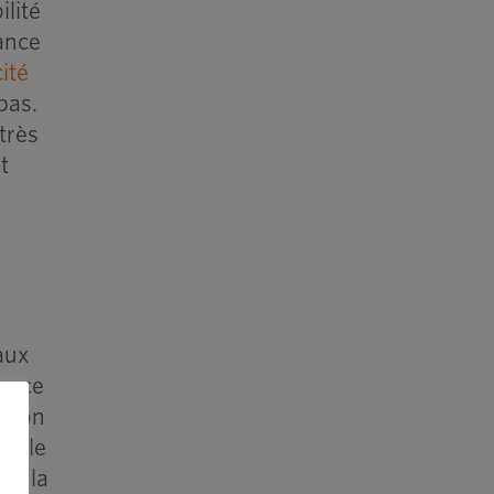
ilité
rance
ité
pas.
très
t
aux
dance
aison
ciale
 a la