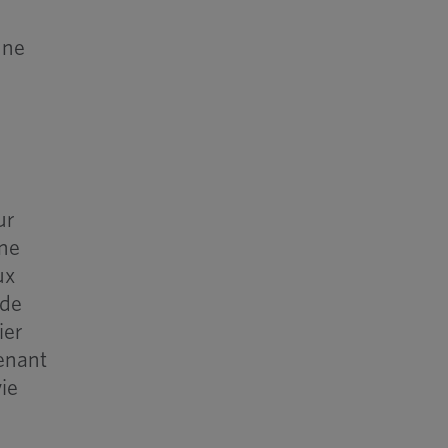
une
ur
 ne
ux
 de
ier
enant
ie