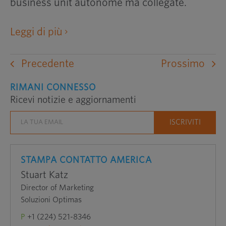
business unit autonome ma collegate.
apre
Leggi di più
un
sito
Precedente
Prossimo
web
esterno
RIMANI CONNESSO
Ricevi notizie e aggiornamenti
in
una
nuova
finestra
STAMPA CONTATTO AMERICA
Stuart Katz
Director of Marketing
Soluzioni Optimas
P
+1 (224) 521-8346