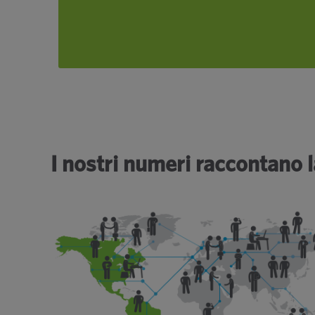
connessioni con clienti, fornitori e
dipendenti.
sulla nostra storia.
Saperne di più
I nostri numeri raccontano l