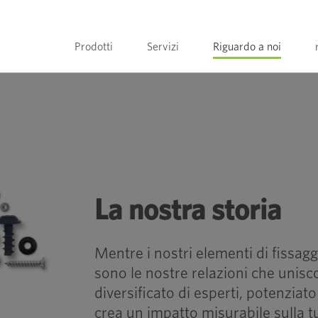
Prodotti
Servizi
Riguardo a noi
La nostra storia
Mentre i nostri elementi di fissagg
sono le nostre relazioni che unisco
diversificato di esperti, potenziato
crea un impatto misurabile sulla tua