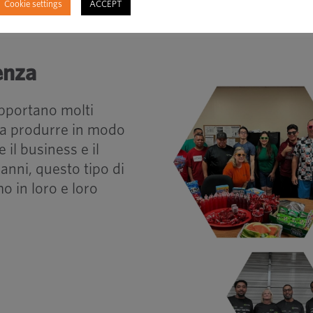
Cookie settings
ACCEPT
enza
supportano molti
i a produrre in modo
 il business e il
anni, questo tipo di
mo in loro e loro