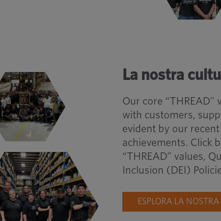
La nostra cultu
Our core “THREAD” va
with customers, suppl
evident by our recent
achievements. Click b
“THREAD” values, Qual
Inclusion (DEI) Polici
ESPLORA LA NOSTRA