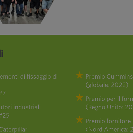
i
lementi di fissaggio di
Premio Cummins p
(globale: 2022)
 #7
Premio per il fo
utori industriali
(Regno Unito: 2
 #25
Premio fornitore 
Caterpillar
(Nord America: 