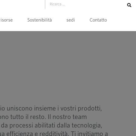
risorse
Sostenibilità
sedi
Contatto
io uniscono insieme i vostri prodotti,
no tutto il resto. Il nostro team
 da processi abilitati dalla tecnologia,
 efficienza e redditività. Ti invitiamo a