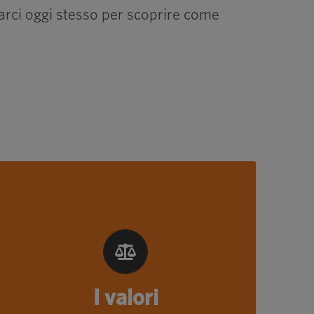
tarci oggi stesso per scoprire come
I valori
We focus on these core values:
Teamwork, Honesty, Respect,
Excellence, Accountability and
I valori
Drive, referred to as THREAD.