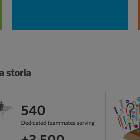
sulla nostra squadra.
Saperne di più
a storia