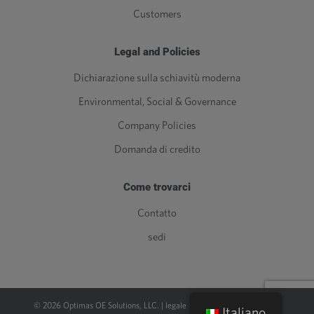
Customers
Legal and Policies
Dichiarazione sulla schiavitù moderna
Environmental, Social & Governance
Company Policies
Domanda di credito
Come trovarci
Contatto
sedi
©
2026
Optimas OE Solutions, LLC. |
legale
|
politica sulla riservatezza
Italiano