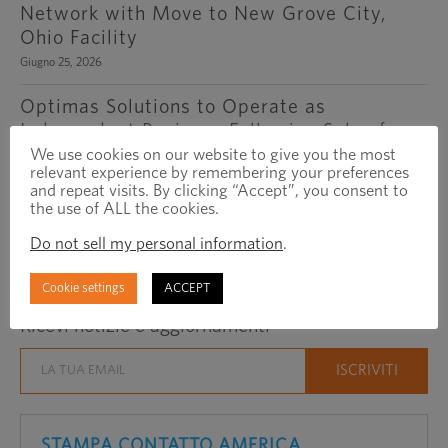
Network with Move to New Grove City,
Ohio Facility
Giugno 25, 2026
Optimas Solutions to Operate as
Independent Business Following Sale of
International Region to Exponent
We use cookies on our website to give you the most
relevant experience by remembering your preferences
Febbraio 3, 2026
and repeat visits. By clicking “Accept”, you consent to
the use of ALL the cookies.
Optimas Inaugurates New Office In India
Do not sell my personal information
.
Gennaio 8, 2026
Cookie settings
ACCEPT
RIMANI CONNESSO
Ricevi notizie e aggiornamenti
STAMPA CONTATTO AMERICA