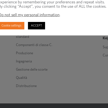
experience by remembering your preferences and repeat visits.
By clicking “Accept”, you consent to the use of ALL the cookies.
Prodotti e servizi
Riguardo a noi
ris
Do not sell my personal information
.
Elementi di fissaggio
Nei media
Blo
ingegnerizzati
Industrie
not
Cookie settings
ACCEPT
Elementi di fissaggio
Opportunità di lavoro
standard
Key
Componenti di classe C.
Sup
Produzione
Cu
Ingegneria
Gestione delle scorte
Qualità
Distribuzione