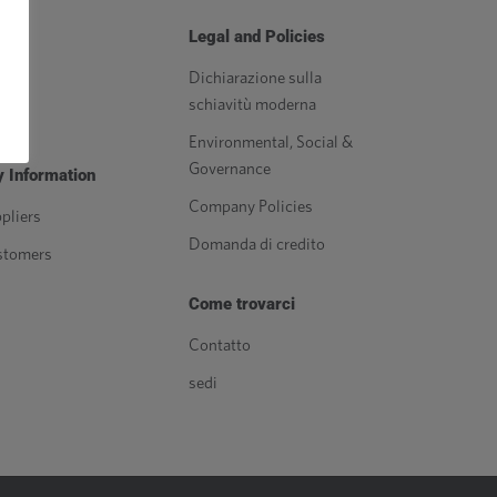
orse
Legal and Policies
g
Dichiarazione sulla
schiavitù moderna
izia
Environmental, Social &
Governance
 Information
Company Policies
pliers
Domanda di credito
stomers
Come trovarci
Contatto
sedi