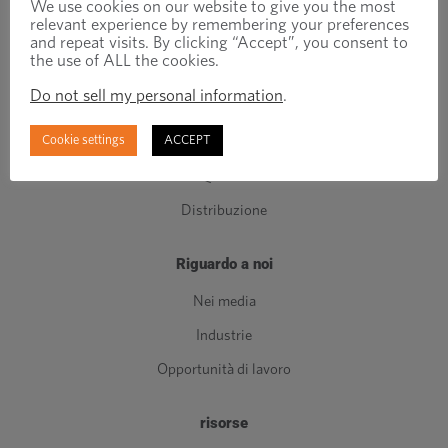
We use cookies on our website to give you the most
Elementi di fissaggio standard
relevant experience by remembering your preferences
Componenti di classe C.
and repeat visits. By clicking “Accept”, you consent to
the use of ALL the cookies.
Produzione
Do not sell my personal information
.
Ingegneria
Cookie settings
ACCEPT
Gestione delle scorte
Qualità
Distribuzione
Riguardo a noi
Nei media
Industrie
Opportunità di lavoro
risorse