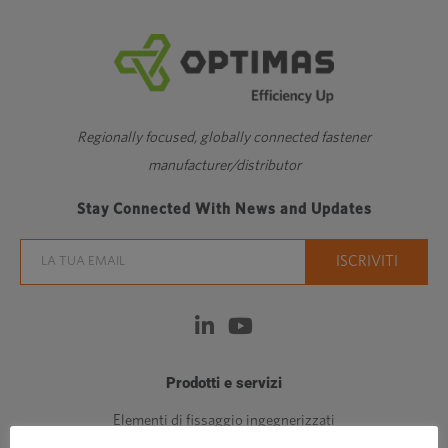
Regionally focused, globally connected fastener
manufacturer/distributor
Stay Connected With News and Updates
Prodotti e servizi
Elementi di fissaggio ingegnerizzati