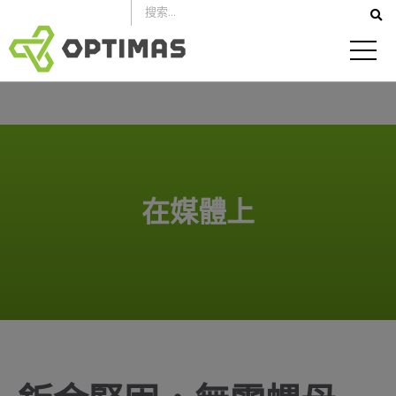
跳
到
內
容
在媒體上