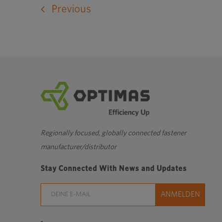
externe
Previous
Website
in
einem
neuen
Fenster
Regionally focused, globally connected fastener
manufacturer/distributor
Stay Connected With News and Updates