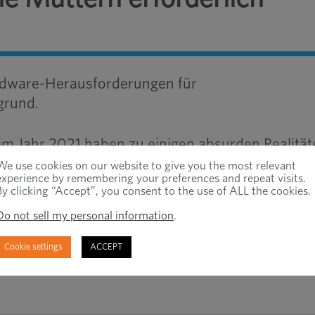
ardware-Herausforderungen für
grund.
im Jahr 2021 haben zu einigen absurden Realität
kleinste Welle zu Wellen der Störung werden kann
We use cookies on our website to give you the most relevant
experience by remembering your preferences and repeat visits.
metallherstellers im oberen Mittleren Westen ka
By clicking “Accept”, you consent to the use of ALL the cookies.
ojektverzögerungen, die nicht auf Blechknapphe
Do not sell my personal information
.
zuführen waren. Wie sich herausstellte, waren
Cookie settings
ACCEPT