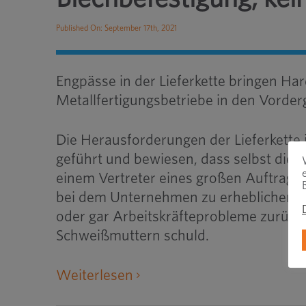
Published On: September 17th, 2021
Engpässe in der Lieferkette bringen H
Metallfertigungsbetriebe in den Vorder
Die Herausforderungen der Lieferkette 
geführt und bewiesen, dass selbst die 
einem Vertreter eines großen Auftrags
bei dem Unternehmen zu erheblichen Pr
oder gar Arbeitskräfteprobleme zurück
Schweißmuttern schuld.
öffnet
Weiterlesen
eine