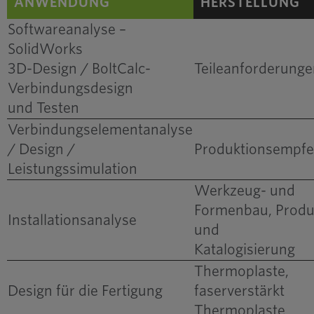
ANWENDUNG
HERSTELLUNG
Hersteller
Softwareanalyse –
SolidWorks
3D-Design / BoltCalc-
Teileanforderunge
Verbindungsdesign
und Testen
Verbindungselementanalyse
/ Design /
Produktionsempf
Leistungssimulation
Reduzierte Rechnung
Materialien für Neu
Werkzeug- und
Produktplattform
Formenbau, Produ
Installationsanalyse
und
Katalogisierung
Thermoplaste,
Design für die Fertigung
faserverstärkt
Thermoplaste