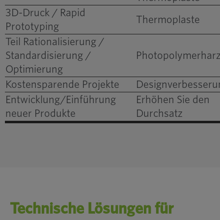
3D-Druck / Rapid
Thermoplaste
Prototyping
Teil Rationalisierung /
Standardisierung /
Photopolymerhar
Teilekonsolidierung
Optimierung
Zwischen Marken
Kostensparende Projekte
Designverbesseru
Liefert langfristig
Entwicklung/Einführung
Erhöhen Sie den
Wirtschaftliche Auswirkung
neuer Produkte
Durchsatz
Technische Lösungen für