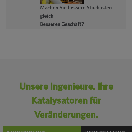
Machen Sie bessere Stücklisten
gleich
Besseres Geschäft?
(Spoiler-Alarm: Ja)
Unsere Ingenieure. Ihre
Katalysatoren für
Konsolidiert
Veränderungen.
Komponenten reduziert
Kosten und Komplexität
für Stromgenerator