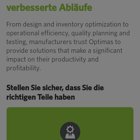
Komponente hinzufügen
verbesserte Abläufe
Wert: Binden
Gemeinsam für den Truck
From design and inventory optimization to
Industrie
operational efficiency, quality planning and
testing, manufacturers trust Optimas to
provide solutions that make a significant
impact on their productivity and
WEITERE RESSOURCEN HIER
profitability.
Stellen Sie sicher, dass Sie die
richtigen Teile haben
Weniger Komplexität. Effizienter.
Spaziergänge an der Produktionslinie
Optimas engineers apply
manufacturing expertise to improve