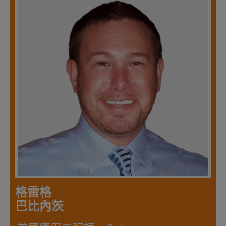
格雷格
巴比內茨