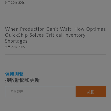
9 月 30th, 2025
When Production Can’t Wait: How Optimas
QuickShip Solves Critical Inventory
Shortages
9 月 29th, 2025
保持聯繫
接收新聞和更新