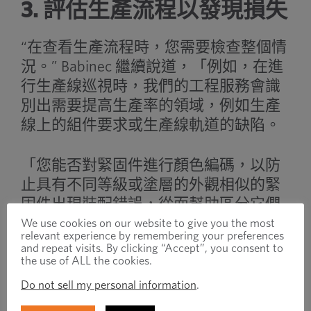
3. 評估生產流程以發現損失
“在查看生產流程時，您需要檢查整個情
況。” Babinec 繼續說道，「例如，在進
行生產線巡視時，我們的工程服務會識
別出需要提高生產率的領域，例如生產
線上的組件要求或生產線軌道的缺陷。
「您能否對緊固件進行顏色編碼，以防
止具有不同等級或塗層的外觀相似的緊
固件出現裝配錯誤，從而幫助區分它們
並減少生產錯誤和成本？
We use cookies on our website to give you the most
relevant experience by remembering your preferences
and repeat visits. By clicking “Accept”, you consent to
the use of ALL the cookies.
「子組裝是在線上完成的嗎？如果是的
話，工程師可以推薦一種配套解決方
Do not sell my personal information
.
案，以便預先組裝零件，這將減少賽道