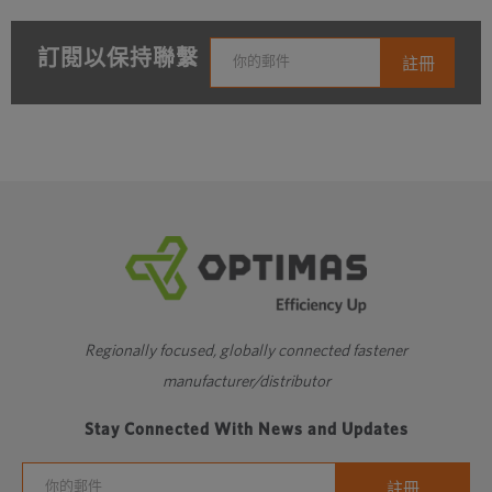
訂閱以保持聯繫
Regionally focused, globally connected fastener
manufacturer/distributor
Stay Connected With News and Updates