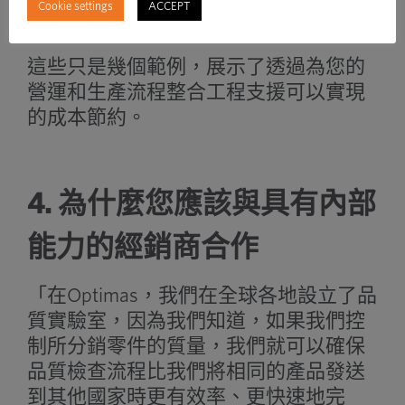
Cookie settings
ACCEPT
時間並提高效率。
這些只是幾個範例，展示了透過為您的
營運和生產流程整合工程支援可以實現
的成本節約。
4. 為什麼您應該與具有內部
能力的經銷商合作
「在Optimas，我們在全球各地設立了品
質實驗室，因為我們知道，如果我們控
制所分銷零件的質量，我們就可以確保
品質檢查流程比我們將相同的產品發送
到其他國家時更有效率、更快速地完