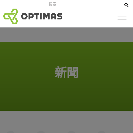
跳
到
內
容
新聞