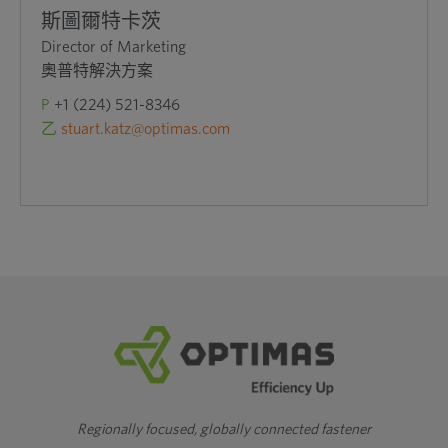
斯圖爾特卡茨
Director of Marketing
奧普特解決方案
P
+1 (224) 521-8346
乙
stuart.katz@optimas.com
Regionally focused, globally connected fastener