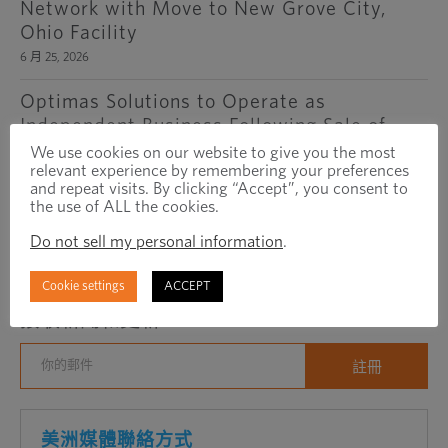
Network with Move to New Grove City,
Ohio Facility
6 月 25, 2026
Optimas Solutions to Operate as
Independent Business Following Sale of
International Region to Exponent
We use cookies on our website to give you the most
relevant experience by remembering your preferences
2 月 3, 2026
and repeat visits. By clicking “Accept”, you consent to
the use of ALL the cookies.
Optimas Inaugurates New Office In India
Do not sell my personal information
.
1 月 8, 2026
Cookie settings
ACCEPT
保持聯繫
接收新聞和更新
美洲媒體聯絡方式