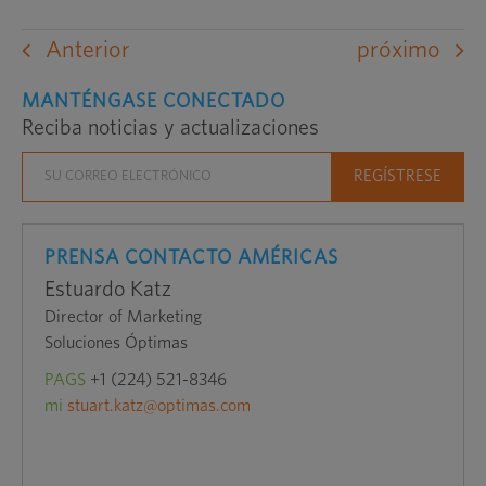
un
sitio
Anterior
próximo
web
externo
MANTÉNGASE CONECTADO
Reciba noticias y actualizaciones
en
una
nueva
ventana
PRENSA CONTACTO AMÉRICAS
Estuardo Katz
Director of Marketing
Soluciones Óptimas
PAGS
+1 (224) 521-8346
mi
stuart.katz@optimas.com