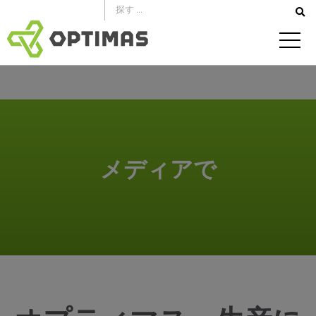
コ
ン
テ
ン
ツ
へ
ス
キ
メディアで
ッ
プ