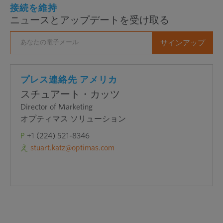
ェ
接続を維持
ニュースとアップデートを受け取る
ブ
サ
イ
ト
を
プレス連絡先 アメリカ
新
スチュアート・カッツ
し
Director of Marketing
い
オプティマス ソリューション
ウ
P
+1 (224) 521-8346
ィ
え
stuart.katz@optimas.com
ン
ド
ウ
で
開