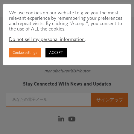
き
We use cookies on our website to give you the most
ま
relevant experience by remembering your preferences
す
and repeat visits. By clicking “Accept”, you consent to
the use of ALL the cookies.
Do not sell my personal information
.
Cookie settings
ACCEPT
Regionally focused, globally connected fastener
manufacturer/distributor
Stay Connected With News and Updates