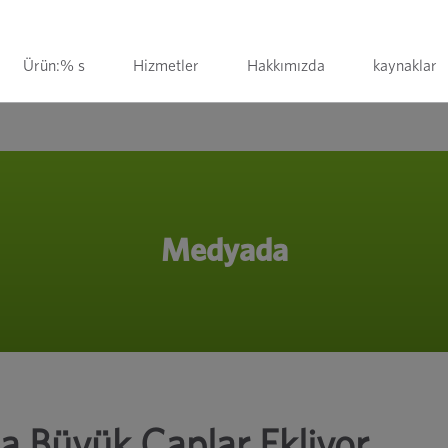
Ürün:% s
Hizmetler
Hakkımızda
kaynaklar
Medyada
 Büyük Çaplar Ekliyor