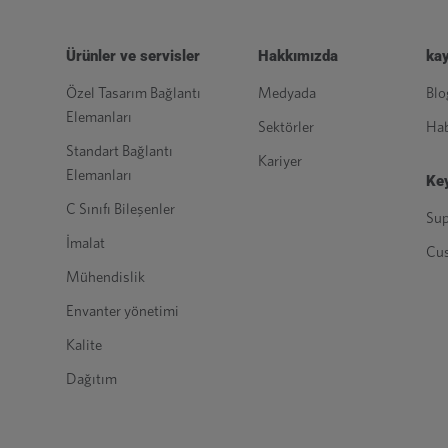
Ürünler ve servisler
Hakkımızda
kay
Özel Tasarım Bağlantı
Medyada
Blo
Elemanları
Sektörler
Hab
Standart Bağlantı
Kariyer
Elemanları
Key
C Sınıfı Bileşenler
Sup
İmalat
Cu
Mühendislik
Envanter yönetimi
Kalite
Dağıtım