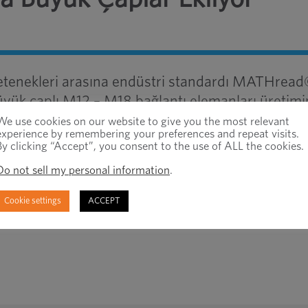
etenekleri arasına endüstri standardı MATHread
üyük çaplı M12 – M18 bağlantı elemanları üretimi
We use cookies on our website to give you the most relevant
experience by remembering your preferences and repeat visits.
By clicking “Accept”, you consent to the use of ALL the cookies.
Do not sell my personal information
.
Son
Cookie settings
ACCEPT