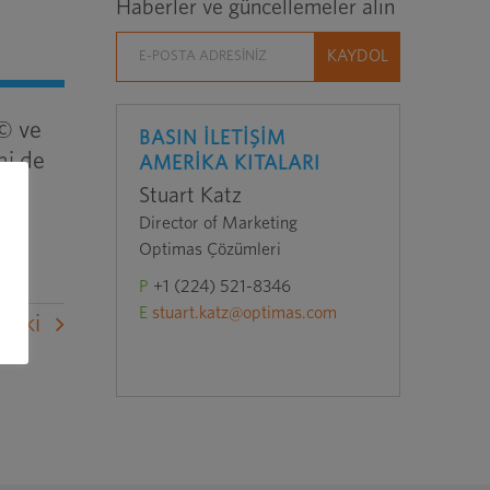
Haberler ve güncellemeler alın
© ve
BASIN İLETİŞİM
ni de
AMERİKA KITALARI
Stuart Katz
Director of Marketing
Optimas Çözümleri
P
+1 (224) 521-8346
E
stuart.katz@optimas.com
raki