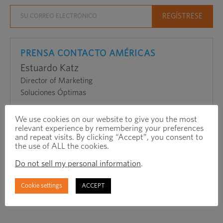
en
una
nueva
ventana
PRENSA CONTACTO AMÉRICAS
Estuardo Katz
Director of Marketing
Soluciones Óptimas
PAGS
+1 (224) 521-8346
We use cookies on our website to give you the most
mi
stuart.katz@optimas.com
relevant experience by remembering your preferences
and repeat visits. By clicking “Accept”, you consent to
the use of ALL the cookies.
Do not sell my personal information
.
Cookie settings
ACCEPT