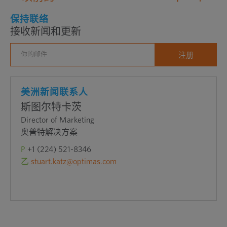
窗
保持联络
口
接收新闻和更新
中
打
开
外
部
美洲新闻联系人
网
斯图尔特卡茨
站
Director of Marketing
奥普特解决方案
P
+1 (224) 521-8346
乙
stuart.katz@optimas.com