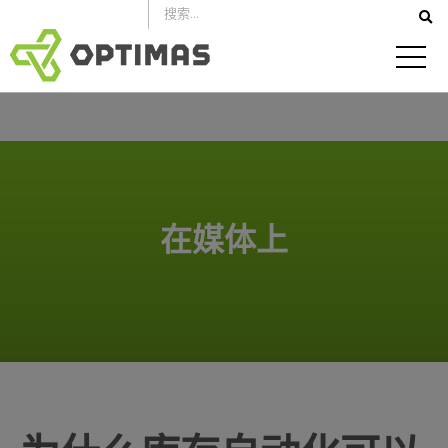
跳
到
内
容
在媒体上