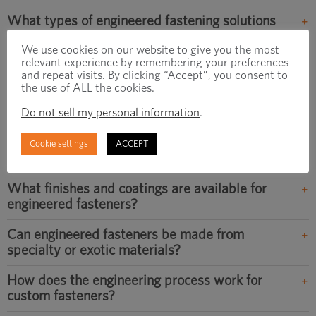
What types of engineered fastening solutions
does Optimas offer?
We use cookies on our website to give you the most
relevant experience by remembering your preferences
What industries use engineered fasteners?
and repeat visits. By clicking “Accept”, you consent to
the use of ALL the cookies.
What manufacturing processes are used for
engineered fasteners?
Do not sell my personal information
.
What secondary operations can be applied to
Cookie settings
ACCEPT
engineered fasteners?
What finishes and coatings are available for
engineered fasteners?
Can engineered fasteners be made from
specialty or exotic materials?
How does the engineering process work for
custom fasteners?