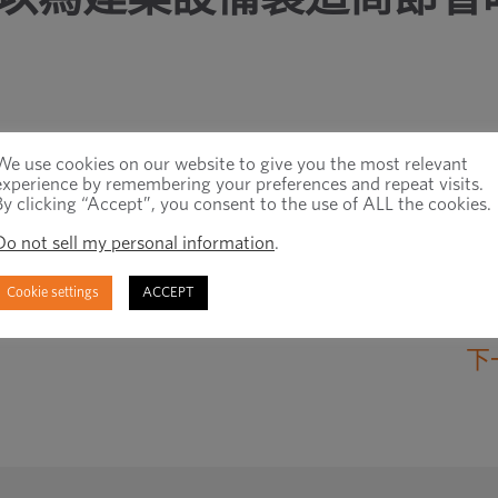
We use cookies on our website to give you the most relevant
experience by remembering your preferences and repeat visits.
應商管理庫存程序跟踪建築原始設備製造商 (OEM) 設
By clicking “Accept”, you consent to the use of ALL the cookies.
真正自動化的端到端系統比簡單地管理部件提供
Do not sell my personal information
.
Cookie settings
ACCEPT
下