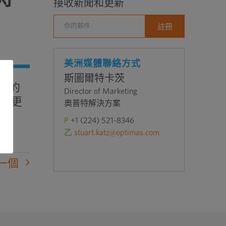
接收新聞和更新
美洲媒體聯絡方式
斯圖爾特卡茨
施中的
Director of Marketing
了更
奧普特解決方案
P
+1 (224) 521-8346
乙
stuart.katz@optimas.com
一個