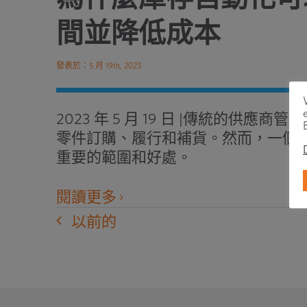
間並降低成本
發表於：5 月 19th, 2023
2023 年 5 月 19 日 |傳統的供
零件訂購、履行和補貨。然而，一個
重要的範圍和好處。
在
閱讀更多
新
以前的
窗
口
中
打