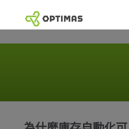
跳
到
內
容
為什麼庫存自動化可