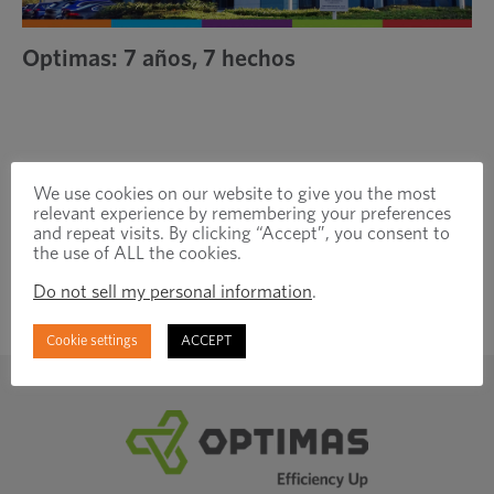
Optimas: 7 años, 7 hechos
We use cookies on our website to give you the most
relevant experience by remembering your preferences
and repeat visits. By clicking “Accept”, you consent to
the use of ALL the cookies.
Do not sell my personal information
.
Suscríbase para
mantenerse conectado
Cookie settings
ACCEPT