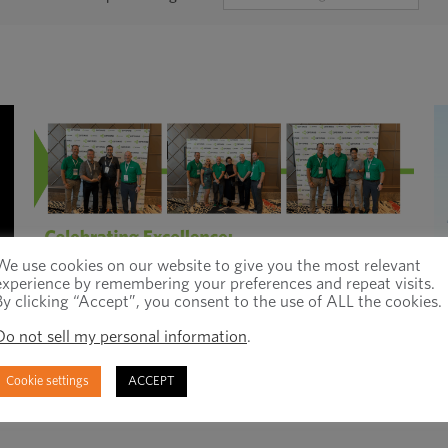
PAR
CATÉGORIE
We use cookies on our website to give you the most relevant
experience by remembering your preferences and repeat visits.
By clicking “Accept”, you consent to the use of ALL the cookies.
Celebrating Excellence: IFE 2025
O
Do not sell my personal information
.
Supplier Awards
Cookie settings
ACCEPT