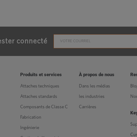
ster connecté
Produits et services
À propos de nous
Re
Attaches techniques
Dans les médias
Blo
Attaches standards
les industries
Nou
Composants de Classe C
Carrières
Key
Fabrication
Sup
Ingénierie
Cu