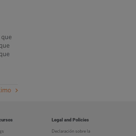
l que
 que
 que
ximo
cursos
Legal and Policies
gs
Declaración sobre la