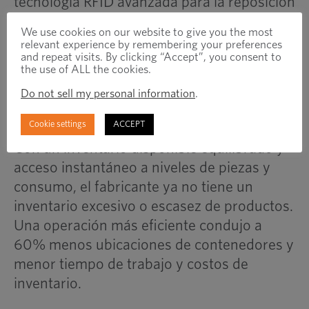
tecnología RFID avanzada para la reposición
automática de inventario. En un mes,
We use cookies on our website to give you the most
Optimas implementó y capacitó
relevant experience by remembering your preferences
and repeat visits. By clicking “Accept”, you consent to
rápidamente al fabricante en el nuevo
the use of ALL the cookies.
sistema inteligente.
Do not sell my personal information
.
Cookie settings
ACCEPT
Resultados
Con un inventario disponible equilibrado y
acceso instantáneo a niveles de piezas y
consumo, el fabricante ya no tiene un
inventario excesivo o escasez de productos.
Una operación más eficiente condujo a
60% menos ubicaciones de contenedores y
menor tiempo de trabajo y costos de
inventario.