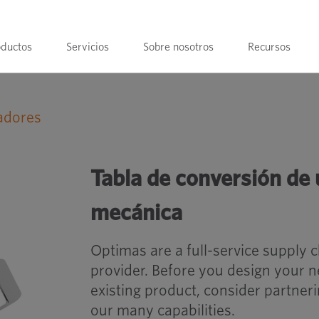
oductos
Servicios
Sobre nosotros
Recursos
tadores
Tabla de conversión de unidades de te
Tabla de conversión de 
mecánica
Optimas are a full-service supply 
provider. Before you design your 
existing product, consider partner
our many capabilities.