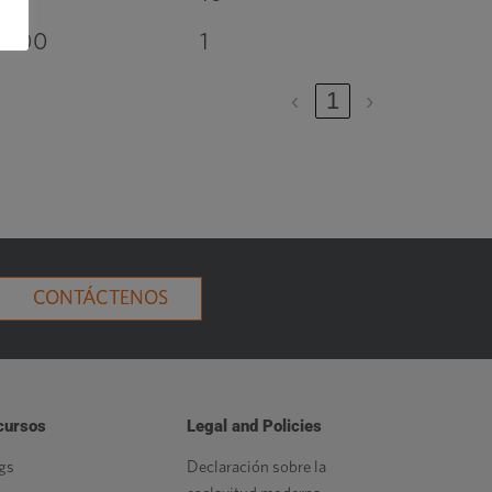
100
1
‹
1
›
CONTÁCTENOS
cursos
Legal and Policies
gs
Declaración sobre la