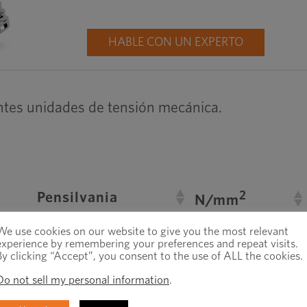
HABLE CON UN EXPERTO
rentes unidades de tensión mecánica.
2
Pensilvania
N/mm
1
–6
We use cookies on our website to give you the most relevant
10
experience by remembering your preferences and repeat visits.
By clicking “Accept”, you consent to the use of ALL the cookies.
1
6
10
Do not sell my personal information
.
4
–2
9,81 · 10
9,81 · 10