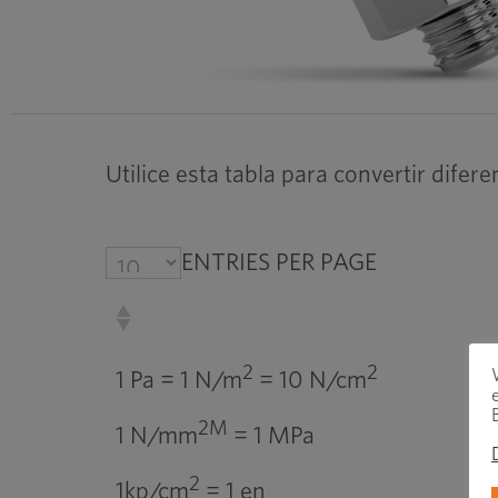
Utilice esta tabla para convertir dife
ENTRIES PER PAGE
2
2
1 Pa = 1 N/m
= 10 N/cm
2M
1 N/mm
= 1 MPa
2
1kp/cm
= 1 en