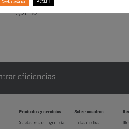
Cookie settings
ACCEPT
9,81
6
9,81 · 10
trar eficiencias
Productos y servicios
Sobre nosotros
Re
Sujetadores de ingeniería
En los medios
Blo