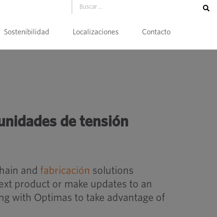
Sostenibilidad
Localizaciones
Contacto
nsión mecánica
unidades de tensión
chain and
fabricación
solutions
next product or make updates to an
ing with Optimas to take advantage of