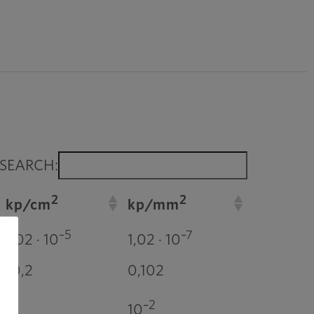
SEARCH:
2
2
kp/cm
kp/mm
–5
–7
1,02 · 10
1,02 · 10
10,2
0,102
1
–2
10