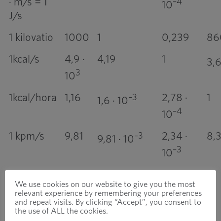
· m/s = 1
–4
10
J/s
1 kilovatio
1000
1
0,239
86
1kcal/s
4,9 ·
4,19
1
3,6
3
10
1kcal/hora
1,16
2,78 ·
1
–3
1,6 · 10
–4
10
1 kpm/s
9,81
2,34 ·
8,
–3
9,81 · 10
–3
10
Showing 1 to 5 of 5 entries
We use cookies on our website to give you the most
relevant experience by remembering your preferences
and repeat visits. By clicking “Accept”, you consent to
‹
1
›
the use of ALL the cookies.