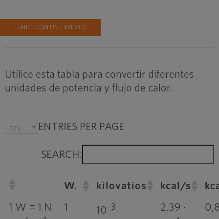
HABLE CON UN EXPERTO
Utilice esta tabla para convertir diferentes
unidades de potencia y flujo de calor.
ENTRIES PER PAGE
SEARCH:
W.
kilovatios
kcal/s
kc
1 W = 1 N
1
2,39 ·
0,
–3
10