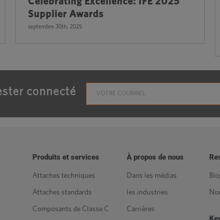
Celebrating Excellence: IFE 2025
Supplier Awards
septembre 30th, 2025
ster connecté
Produits et services
À propos de nous
Re
Attaches techniques
Dans les médias
Blo
Attaches standards
les industries
Nou
Composants de Classe C
Carrières
Key