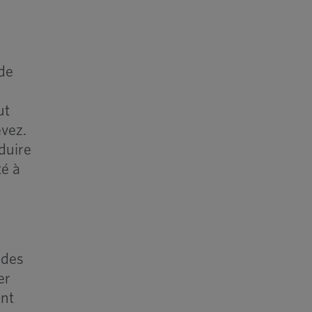
 de
ut
evez.
duire
té à
 des
er
ant