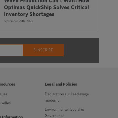
When Production Can’t Wait: How
Op
Optimas QuickShip Solves Critical
It
Inventory Shortages
févri
septembre 29th, 2025
ssources
Legal and Policies
gues
Déclaration sur l'esclavage
moderne
velles
Environmental, Social &
Governance
 Information