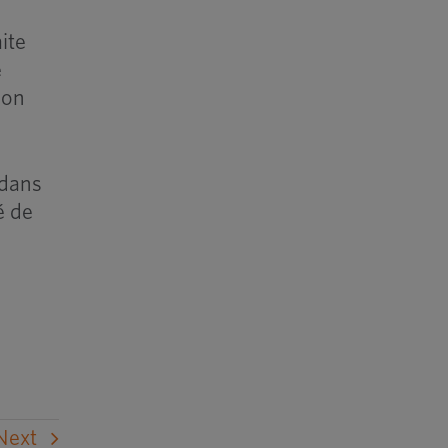
ite
e
son
 dans
é de
Next