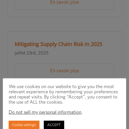
En savoir plus
Mitigating Supply Chain Risk in 2025
juillet 23rd, 2025
En savoir plus
We use cookies on our website to give you the most
relevant experience by remembering your preferences
and repeat visits. By clicking “Accept”, you consent to
the use of ALL the cookies.
Rapid Response, Real Results: How
Do not sell my personal information
.
Barton Cold Form Prevented a Line
Cookie settings
ACCEPT
Shutdown in Under 6 Days