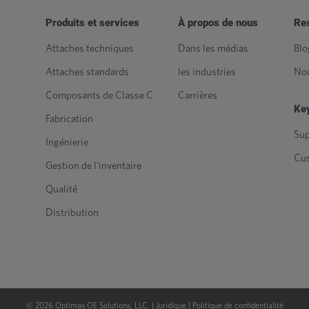
Produits et services
À propos de nous
Re
Attaches techniques
Dans les médias
Blo
Attaches standards
les industries
Nou
Composants de Classe C
Carrières
Key
Fabrication
Sup
Ingénierie
Cu
Gestion de l'inventaire
Qualité
Distribution
©
2026
Optimas OE Solutions, LLC. |
Juridique
|
Politique de confidentialité