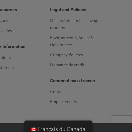
ssources
Legal and Policies
gues
Déclaration sur l'esclavage
moderne
velles
Environmental, Social &
Governance
 Information
Company Policies
pliers
Demande de crédit
stomers
Comment nous trouver
Contact
Emplacements
Français du Canada