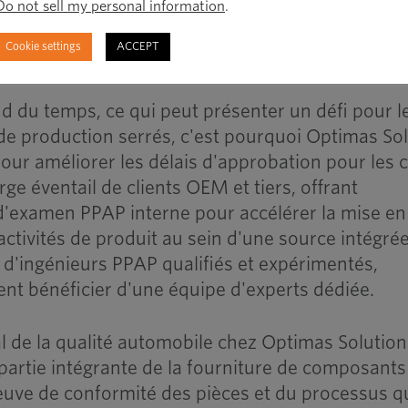
é correctes - une assurance essentielle lors de
Do not sell my personal information
.
rication au plus juste.
Cookie settings
ACCEPT
 du temps, ce qui peut présenter un défi pour l
 de production serrés, c'est pourquoi Optimas So
our améliorer les délais d'approbation pour les c
ge éventail de clients OEM et tiers, offrant
d'examen PPAP interne pour accélérer la mise en
ctivités de produit au sein d'une source intégrée
d'ingénieurs PPAP qualifiés et expérimentés,
ent bénéficier d'une équipe d'experts dédiée.
 de la qualité automobile chez Optimas Solution
 partie intégrante de la fourniture de composants
euve de conformité des pièces et du processus qu