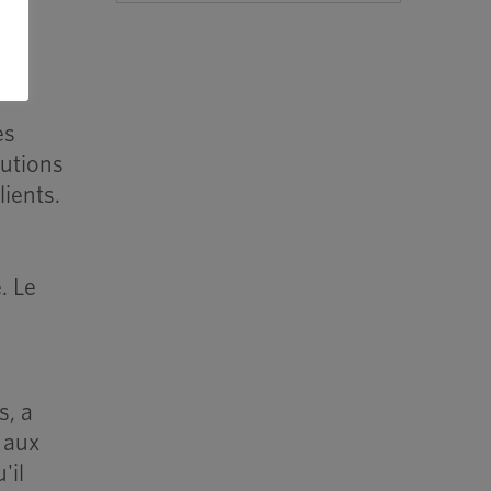
es
lutions
lients.
. Le
s, a
 aux
'il