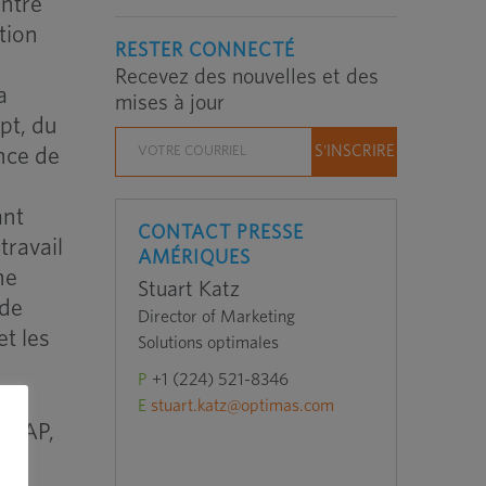
entre
tion
RESTER CONNECTÉ
Recevez des nouvelles et des
a
mises à jour
pt, du
ence de
e
ant
CONTACT PRESSE
travail
AMÉRIQUES
ne
Stuart Katz
 de
Director of Marketing
et les
Solutions optimales
P
+1 (224) 521-8346
E
stuart.katz@optimas.com
 PPAP,