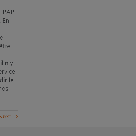
 PPAP
. En
de
être
l n'y
ervice
ir le
 nos
Next